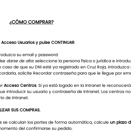
¿CÓMO COMPRAR?
n
Acceso Usuarios y pulse CONTINUAR
troduzca su email y password.
ulse
darse de alta
: seleccione la persona física o jurídica e introdu
En caso de que su DNI esté ya registrado en Cruz Roja, introduzca
ordarla, solicite Recordar contraseña para que le llegue por ema
or
Acceso Centros
. Si ya está logado en la Intranet le reconocerá
que introducir su usuario y contraseña de Intranet. Los centros n
o de Intranet.
ALIZAR SUS COMPRAS.
os se calculan los portes de forma automática, calcule
un plazo 
omento del confirmarse su pedido.