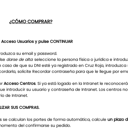
¿CÓMO COMPRAR?
n
Acceso Usuarios y pulse CONTINUAR
troduzca su email y password.
ulse
darse de alta
: seleccione la persona física o jurídica e introdu
En caso de que su DNI esté ya registrado en Cruz Roja, introduzca
ordarla, solicite Recordar contraseña para que le llegue por ema
or
Acceso Centros
. Si ya está logado en la Intranet le reconocerá
que introducir su usuario y contraseña de Intranet. Los centros n
o de Intranet.
ALIZAR SUS COMPRAS.
os se calculan los portes de forma automática, calcule
un plazo 
omento del confirmarse su pedido.