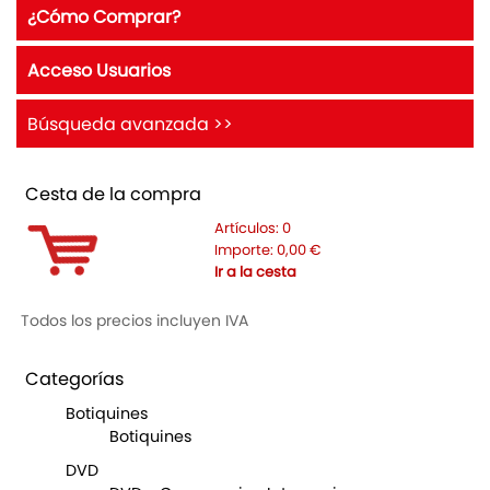
¿Cómo Comprar?
Acceso Usuarios
Búsqueda avanzada >>
Cesta de la compra
Artículos:
0
Importe:
0,00
€
Ir a la cesta
Todos los precios incluyen IVA
Categorías
Botiquines
Botiquines
DVD