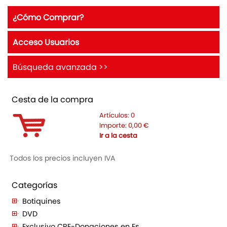
¿Cómo Comprar?
Acceso Usuarios
Búsqueda avanzada >>
Cesta de la compra
Artículos:
0
Importe:
0,00
€
Ir a la cesta
Todos los precios incluyen IVA
Categorías
Botiquines
DVD
Exclusivo CRE-Donaciones en Es...