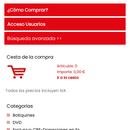
¿Cómo Comprar?
Acceso Usuarios
Búsqueda avanzada >>
Cesta de la compra
Artículos:
0
Importe:
0,00
€
Ir a la cesta
Todos los precios incluyen IVA
Categorías
Botiquines
DVD
Exclusivo CRE-Donaciones en Es...