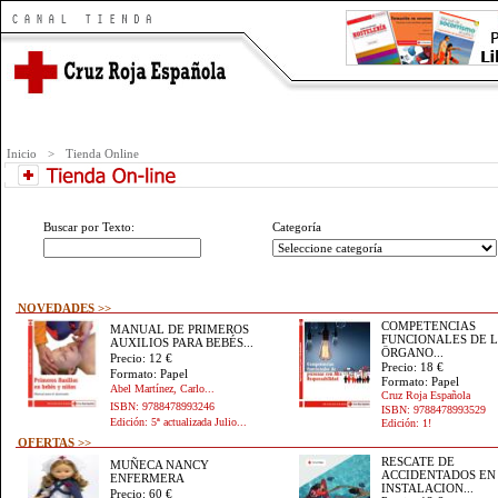
|
|
|
INICIO
CONOCENOS
VOLUNTARIOS
DO
Inicio
>
Tienda Online
Buscar por Texto:
Categoría
NOVEDADES >>
COMPETENCIAS
MANUAL DE PRIMEROS
FUNCIONALES DE 
AUXILIOS PARA BEBÉS...
ÖRGANO...
Precio: 12 €
Precio: 18 €
Formato: Papel
Formato: Papel
Abel Martínez, Carlo...
Cruz Roja Española
ISBN: 9788478993246
ISBN: 9788478993529
Edición: 5ª actualizada Julio...
Edición: 1!
OFERTAS >>
RESCATE DE
MUÑECA NANCY
ACCIDENTADOS EN
ENFERMERA
INSTALACION...
Precio: 60 €