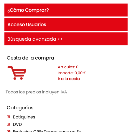
¿Cómo Comprar?
Acceso Usuarios
Búsqueda avanzada >>
Cesta de la compra
Artículos:
0
Importe:
0,00
€
Ir a la cesta
Todos los precios incluyen IVA
Categorías
Botiquines
DVD
Exclusivo CRE-Donaciones en Es...