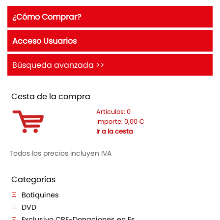
¿Cómo Comprar?
Acceso Usuarios
Búsqueda avanzada >>
Cesta de la compra
Artículos:
0
Importe:
0,00
€
Ir a la cesta
Todos los precios incluyen IVA
Categorías
Botiquines
DVD
Exclusivo CRE-Donaciones en Es...